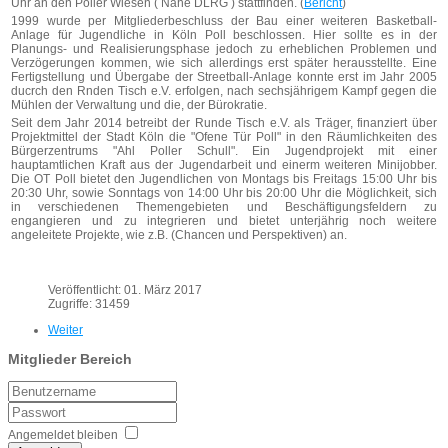
Uhr an den Poller Wiesen ( Nähe DLRG ) stattfinden. (
Bericht
)
1999 wurde per Mitgliederbeschluss der Bau einer weiteren Basketball-
Anlage für Jugendliche in Köln Poll beschlossen. Hier sollte es in der
Planungs- und Realisierungsphase jedoch zu erheblichen Problemen und
Verzögerungen kommen, wie sich allerdings erst später herausstellte. Eine
Fertigstellung und Übergabe der Streetball-Anlage konnte erst im Jahr 2005
ducrch den Rnden Tisch e.V. erfolgen, nach sechsjährigem Kampf gegen die
Mühlen der Verwaltung und die, der Bürokratie.
Seit dem Jahr 2014 betreibt der Runde Tisch e.V. als Träger, finanziert über
Projektmittel der Stadt Köln die "Ofene Tür Poll" in den Räumlichkeiten des
Bürgerzentrums "Ahl Poller Schull". Ein Jugendprojekt mit einer
hauptamtlichen Kraft aus der Jugendarbeit und einerm weiteren Minijobber.
Die OT Poll bietet den Jugendlichen von Montags bis Freitags 15:00 Uhr bis
20:30 Uhr, sowie Sonntags von 14:00 Uhr bis 20:00 Uhr die Möglichkeit, sich
in verschiedenen Themengebieten und Beschäftigungsfeldern zu
engangieren und zu integrieren und bietet unterjährig noch weitere
angeleitete Projekte, wie z.B. (Chancen und Perspektiven) an.
Veröffentlicht: 01. März 2017
Zugriffe: 31459
Weiter
Mitglieder Bereich
Angemeldet bleiben