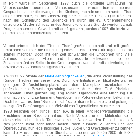
in Poll" wurde im September 1997 duch die offizielle Eintragung ins
Vereinsregister gegründet. Vorausgegangen waren bereits mehrere
Gespräche, zu der die evangelische Kirchengemeinde an einen runden Tisch
eingeladen hatte, mit der Zielsetzung eine teiloffene Tür (TOT) in Köln Poll
nach der Schließung des Jugendkellers durch die ev. Kirchengemeinde
einzufüren. Mit der Schließung des Jugendkellers, als Gründe wurden damals
Drogenkonsum und Gewaltbereitschaft genannt, schloss 1997 die letzte von
ehemals 3 Jugendeinrichtungen in Poll.
Vorerst erfreute sich der "Runde Tisch" großer beliebtheit und mit großen
Emotionen sah man die Einrichtung eines "Offenen Treffs" für Jugendliche als
schnell machbar. Doch mit der Zeit schwanden die Emotionen und viele
Anfangs motivierte Eltern und Interessierte schwanden bei den
Zusammenkünften. Selbst in der Gründungszeit war es bereits schwierieg eine
Anzahl von 7 Gründungsmitgliedern zu finden.
Am 23.08.97 öffnete der
Markt der Möglichkeiten
, die erste Veranstaltung des
Runden Tisches nun seine Tore. Durch die Initiative der Mitglieder war es
gelungen 3 Ausbildungsplätze auf dem Marktplatz anzubieten. Ein
professionelles Bewerbungstraining wurde durch den TÜV Rheinland
angeboten. Einen ganzen Tag lang sollten Jugendliche eine Mischung aus
Information und Entertainment Angeboten mit Volksfestcharakter bekommen.
Doch hier war es dem "Runden Tisch" scheinbar nicht ausreichend gelungen,
trotz großer Bemühungen eine Vielzahl von Jugendlichen zu erreichen.
1998 beschloß der Runde Tisch e.V. in einer Mitgliederversammlung die
Errichtung einer Basketballanlage. Nach Vorstellung der Mitglieder sollte
dieses eine schnell in die Tat umzusetzende Aktion werden. Diese Illusion ließ
sich jedoch nicht sehr lange halten. Nach nunmehr 2 Jahren und der
Überzeugung, nun jede mögliche Tücke, Lücke und Unwägbarkeit zu kennen
kann die Einweihung unserer Streetballanlage nun am 20.05.2000 ab 10.30