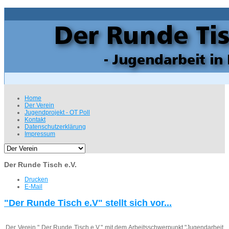
Home
Der Verein
Jugendprojekt - OT Poll
Kontakt
Datenschutzerklärung
Impressum
Der Runde Tisch e.V.
Drucken
E-Mail
"Der Runde Tisch e.V" stellt sich vor...
Der Verein " Der Runde Tisch e.V." mit dem Arbeitsschwerpunkt "Jugendarbeit