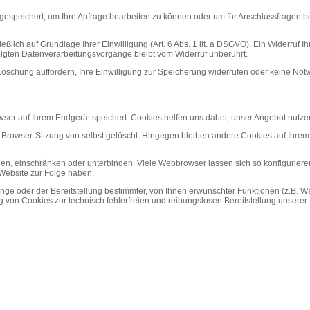
 gespeichert, um Ihre Anfrage bearbeiten zu können oder um für Anschlussfragen be
ich auf Grundlage Ihrer Einwilligung (Art. 6 Abs. 1 lit. a DSGVO). Ein Widerruf Ihre
folgten Datenverarbeitungsvorgänge bleibt vom Widerruf unberührt.
r Löschung auffordern, Ihre Einwilligung zur Speicherung widerrufen oder keine N
er auf Ihrem Endgerät speichert. Cookies helfen uns dabei, unser Angebot nutzerf
Browser-Sitzung von selbst gelöscht. Hingegen bleiben andere Cookies auf Ihrem E
 einschränken oder unterbinden. Viele Webbrowser lassen sich so konfigurieren
 Website zur Folge haben.
oder der Bereitstellung bestimmter, von Ihnen erwünschter Funktionen (z.B. Waren
g von Cookies zur technisch fehlerfreien und reibungslosen Bereitstellung unserer