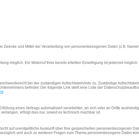
die Zwecke und Mittel der Verarbeitung von personenbezogenen Daten (z.B. Namen,
ung möglich. Ein Widerruf Ihrer bereits erteilten Einwilligung ist jederzeit möglic
 Beschwerderecht bei der zuständigen Aufsichtsbehörde zu. Zuständige Aufsichtsbeh
ternehmens befindet. Der folgende Link stellt eine Liste der Datenschutzbeauftra
ml
.
 Erfüllung eines Vertrags automatisiert verarbeiten, an sich oder an Dritte aushänd
erlangen, erfolgt dies nur, soweit es technisch machbar ist.
echt auf unentgeltliche Auskunft über Ihre gespeicherten personenbezogenen Dat
esbezüglich und auch zu weiteren Fragen zum Thema personenbezogene Daten könne