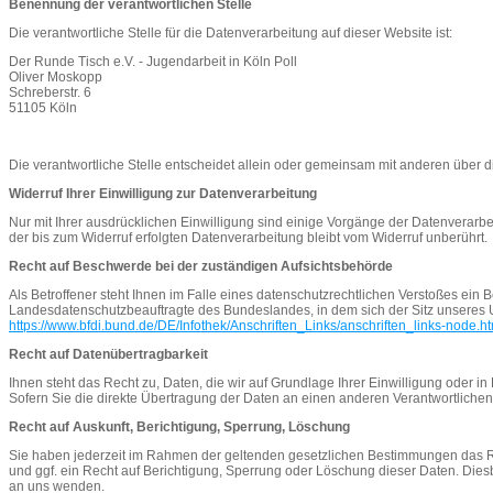
Benennung der verantwortlichen Stelle
Die verantwortliche Stelle für die Datenverarbeitung auf dieser Website ist:
Der Runde Tisch e.V. - Jugendarbeit in Köln Poll
Oliver Moskopp
Schreberstr. 6
51105
Köln
Die verantwortliche Stelle entscheidet allein oder gemeinsam mit anderen über 
Widerruf Ihrer Einwilligung zur Datenverarbeitung
Nur mit Ihrer ausdrücklichen Einwilligung sind einige Vorgänge der Datenverarbeit
der bis zum Widerruf erfolgten Datenverarbeitung bleibt vom Widerruf unberührt.
Recht auf Beschwerde bei der zuständigen Aufsichtsbehörde
Als Betroffener steht Ihnen im Falle eines datenschutzrechtlichen Verstoßes ein
Landesdatenschutzbeauftragte des Bundeslandes, in dem sich der Sitz unseres Un
https://www.bfdi.bund.de/DE/Infothek/Anschriften_Links/anschriften_links-node.ht
Recht auf Datenübertragbarkeit
Ihnen steht das Recht zu, Daten, die wir auf Grundlage Ihrer Einwilligung oder in
Sofern Sie die direkte Übertragung der Daten an einen anderen Verantwortlichen v
Recht auf Auskunft, Berichtigung, Sperrung, Löschung
Sie haben jederzeit im Rahmen der geltenden gesetzlichen Bestimmungen das R
und ggf. ein Recht auf Berichtigung, Sperrung oder Löschung dieser Daten. Di
an uns wenden.