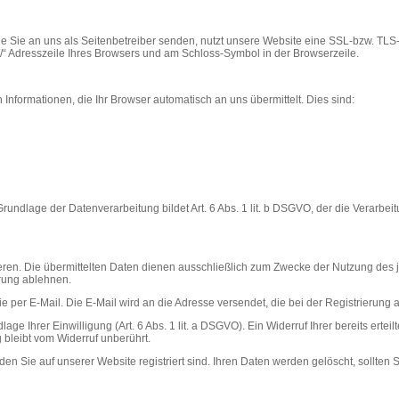
e Sie an uns als Seitenbetreiber senden, nutzt unsere Website eine SSL-bzw. TLS-V
s://“ Adresszeile Ihres Browsers und am Schloss-Symbol in der Browserzeile.
Informationen, die Ihr Browser automatisch an uns übermittelt. Dies sind:
undlage der Datenverarbeitung bildet Art. 6 Abs. 1 lit. b DSGVO, der die Verarbe
eren. Die übermittelten Daten dienen ausschließlich zum Zwecke der Nutzung des 
erung ablehnen.
e per E-Mail. Die E-Mail wird an die Adresse versendet, die bei der Registrierun
e Ihrer Einwilligung (Art. 6 Abs. 1 lit. a DSGVO). Ein Widerruf Ihrer bereits erteil
g bleibt vom Widerruf unberührt.
en Sie auf unserer Website registriert sind. Ihren Daten werden gelöscht, sollten