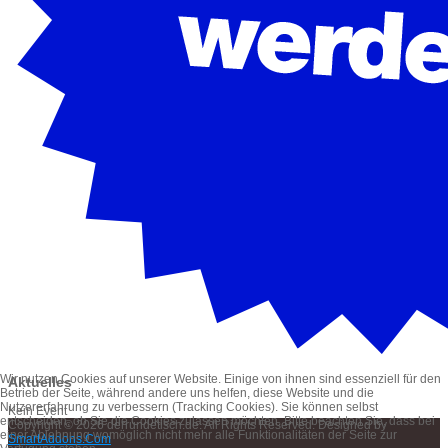
Wir nutzen Cookies auf unserer Website. Einige von ihnen sind essenziell für den
Aktuelles
Betrieb der Seite, während andere uns helfen, diese Website und die
Nutzererfahrung zu verbessern (Tracking Cookies). Sie können selbst
Kein Event
entscheiden, ob Sie die Cookies zulassen möchten. Bitte beachten Sie, dass bei
Copyright © 2026 derrundetisch.de. All Rights Reserved. Designed by
einer Ablehnung womöglich nicht mehr alle Funktionalitäten der Seite zur
SmartAddons.Com