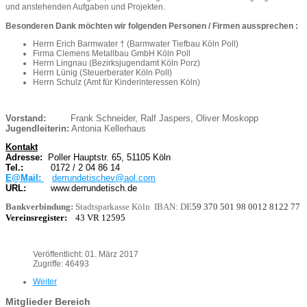
und anstehenden Aufgaben und Projekten.
Besonderen Dank möchten wir folgenden Personen / Firmen aussprechen :
Herrn Erich Barmwater † (Barmwater Tiefbau Köln Poll)
Firma Clemens Metallbau GmbH Köln Poll
Herrn Lingnau (Bezirksjugendamt Köln Porz)
Herrn Lünig (Steuerberater Köln Poll)
Herrn Schulz (Amt für Kinderinteressen Köln)
Vorstand:
Frank Schneider, Ralf Jaspers, Oliver Moskopp
Jugendleiterin:
Antonia Kellerhaus
Kontakt
Adresse:
Poller Hauptstr. 65, 51105 Köln
Tel.:
0172 / 2 04 86 14
E@Mail:
derrundetischev@aol.com
URL:
www.derrundetisch.de
Bankverbindung:
Stadtsparkasse Köln
IBAN: DE
59 370 501 98 0012 8122 77
Vereinsregister:
43 VR 12595
Veröffentlicht: 01. März 2017
Zugriffe: 46493
Weiter
Mitglieder Bereich